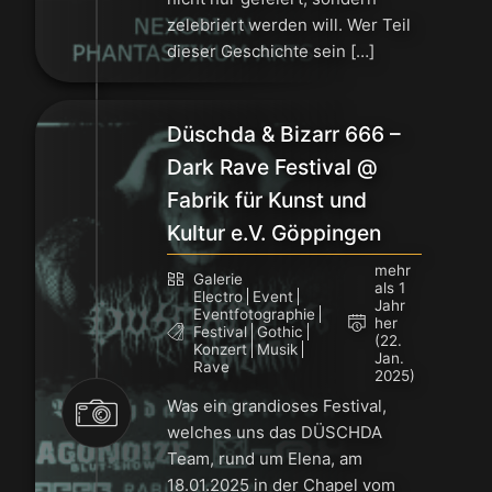
zelebriert werden will. Wer Teil
dieser Geschichte sein […]
Düschda & Bizarr 666 –
Dark Rave Festival @
Fabrik für Kunst und
Kultur e.V. Göppingen
mehr
Galerie
als 1
Electro
Event
Jahr
Eventfotographie
her
Festival
Gothic
(22.
Konzert
Musik
Jan.
Rave
2025)
Was ein grandioses Festival,
welches uns das DÜSCHDA
Team, rund um Elena, am
18.01.2025 in der Chapel vom