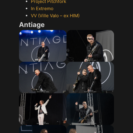
Project Pitchfork
In Extremo
VV (Ville Valo – ex HIM)
Antiage